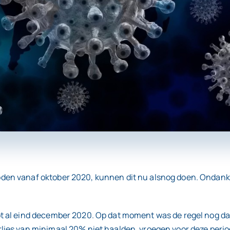
n vanaf oktober 2020, kunnen dit nu alsnog doen. Ondanks d
t al eind december 2020. Op dat moment was de regel nog d
ies van minimaal 20% niet haalden, vroegen voor deze perio