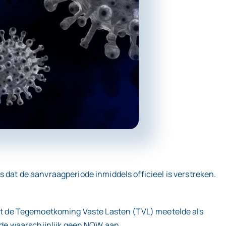
at de aanvraagperiode inmiddels officieel is verstreken.
at de Tegemoetkoming Vaste Lasten (TVL) meetelde als
de waarschijnlijk geen NOW aan.