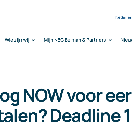
Nederla
Wie zijn wij
Mijn NBC Eelman & Partners
Nieu
og NOW voor ee
alen? Deadline 16