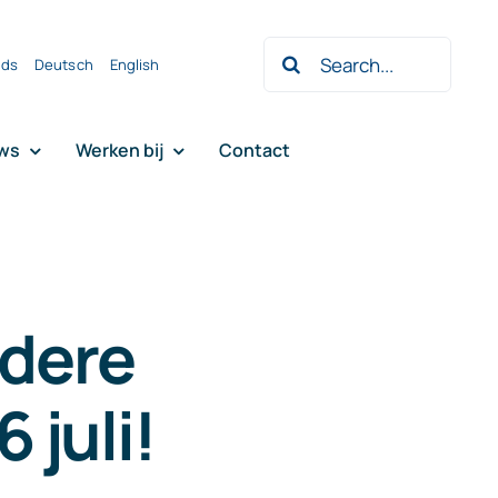
Zoeken
nds
Deutsch
English
naar:
ws
Werken bij
Contact
rdere
 juli!