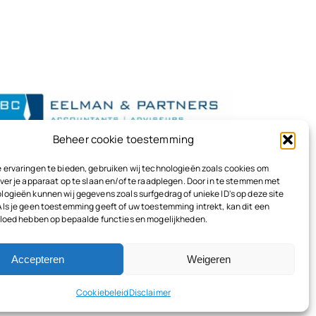
Beheer cookie toestemming
 ervaringen te bieden, gebruiken wij technologieën zoals cookies om
ver je apparaat op te slaan en/of te raadplegen. Door in te stemmen met
logieën kunnen wij gegevens zoals surfgedrag of unieke ID's op deze site
Als je geen toestemming geeft of uw toestemming intrekt, kan dit een
vloed hebben op bepaalde functies en mogelijkheden.
Accepteren
Weigeren
Terug naar boven
Cookiebeleid
Disclaimer