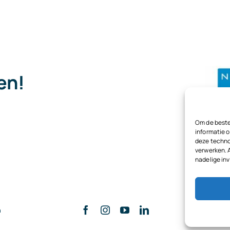
pen!
.
Om de beste
informatie o
deze techno
verwerken. 
nadelige in
n