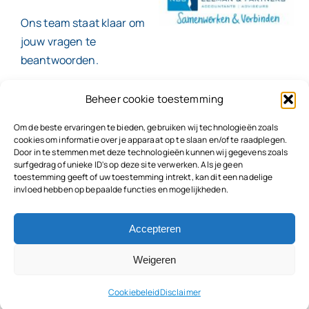
Ons team staat klaar om
jouw vragen te
beantwoorden.
Beheer cookie toestemming
Contact
Om de beste ervaringen te bieden, gebruiken wij technologieën zoals
cookies om informatie over je apparaat op te slaan en/of te raadplegen.
Door in te stemmen met deze technologieën kunnen wij gegevens zoals
surfgedrag of unieke ID's op deze site verwerken. Als je geen
toestemming geeft of uw toestemming intrekt, kan dit een nadelige
© 2026
NBC Eelman & Partners |
KvK: 78187591
invloed hebben op bepaalde functies en mogelijkheden.
Algemene voorwaarden
|
Disclaimer | Copyright |
Privacyvoorwaarden
|
Klachtenprocedure |
Klokkenluidersregeling |
Accepteren
Weigeren
Cookiebeleid
Disclaimer
Terug naar boven