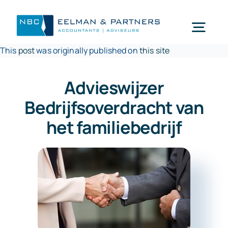
Ga
naar
Togg
inhoud
This
post
was originally published on
this site
Navi
Wat doen wij
Advieswijzer
Bedrijfsoverdracht van
Wie zijn wij
het familiebedrijf
Mijn NBC Eelman & Partners
Nieuws
Werken bij