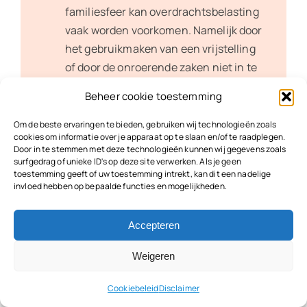
familiesfeer kan overdrachtsbelasting
vaak worden voorkomen. Namelijk door
het gebruikmaken van een vrijstelling
of door de onroerende zaken niet in te
brengen dan wel over te dragen.
Beheer cookie toestemming
Om de beste ervaringen te bieden, gebruiken wij technologieën zoals
cookies om informatie over je apparaat op te slaan en/of te raadplegen.
Tip!
Door in te stemmen met deze technologieën kunnen wij gegevens zoals
surfgedrag of unieke ID's op deze site verwerken. Als je geen
Regel de bedrijfsopvolging ook in jouw
toestemming geeft of uw toestemming intrekt, kan dit een nadelige
testament. Door aan jouw
invloed hebben op bepaalde functies en mogelijkheden.
bedrijfsopvolger via een legaat jouw
onderneming na te laten bij jouw
Accepteren
overlijden, ontvangt jouw
bedrijfsopvolger de onderneming als
Weigeren
‘erfrechtelijke verkrijging’. Zo’n
Cookiebeleid
Disclaimer
erfrechtelijke verkrijging wordt niet