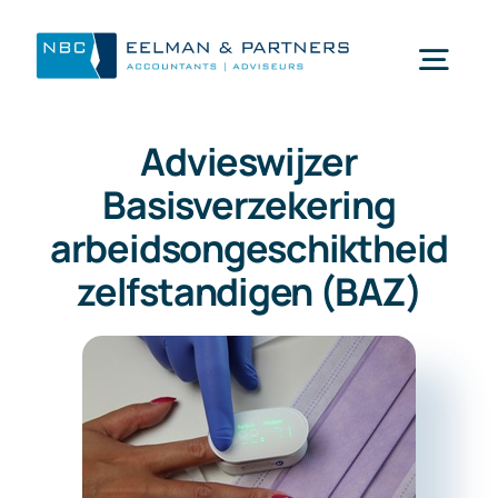
Ga
naar
Togg
inhoud
Navi
Advieswijzer
Wat doen wij
Basisverzekering
arbeidsongeschiktheid
Wie zijn wij
zelfstandigen (BAZ)
Mijn NBC Eelman & Partners
Nieuws
Werken bij