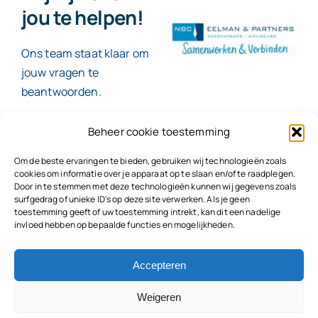
jou te helpen!
Ons team staat klaar om
jouw vragen te
beantwoorden.
Beheer cookie toestemming
Contact
Om de beste ervaringen te bieden, gebruiken wij technologieën zoals
cookies om informatie over je apparaat op te slaan en/of te raadplegen.
Door in te stemmen met deze technologieën kunnen wij gegevens zoals
surfgedrag of unieke ID's op deze site verwerken. Als je geen
toestemming geeft of uw toestemming intrekt, kan dit een nadelige
© 2026
NBC Eelman & Partners |
KvK: 78187591
invloed hebben op bepaalde functies en mogelijkheden.
Algemene voorwaarden
|
Disclaimer | Copyright |
Privacyvoorwaarden
|
Klachtenprocedure |
Klokkenluidersregeling |
Accepteren
Weigeren