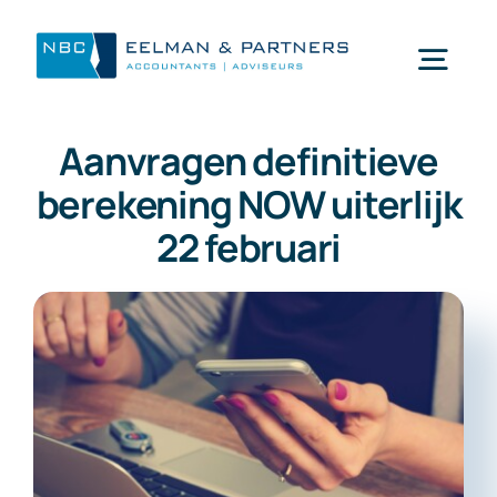
Ga
naar
Togg
inhoud
Navi
Aanvragen definitieve
Wat doen wij
berekening NOW uiterlijk
22 februari
Wie zijn wij
Mijn NBC Eelman & Partners
Nieuws
Werken bij