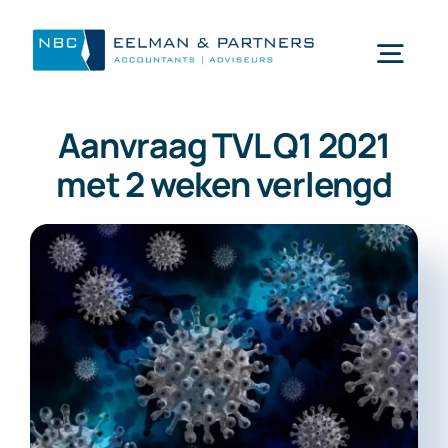
Ga
naar
Togg
inhoud
Navi
Aanvraag TVL Q1 2021
Wat doen wij
met 2 weken verlengd
Wie zijn wij
Mijn NBC Eelman & Partners
Nieuws
Werken bij