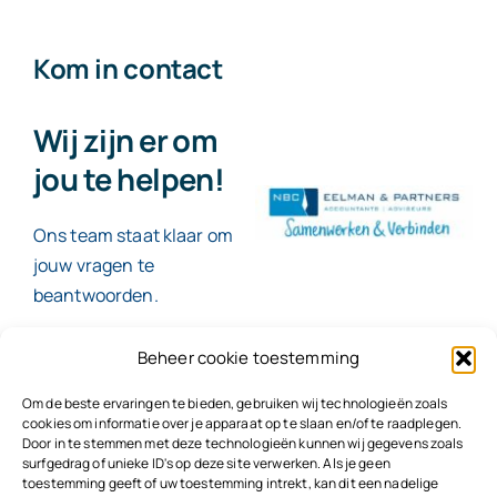
Kom in contact
Wij zijn er om
jou te helpen!
Ons team staat klaar om
jouw vragen te
beantwoorden.
Beheer cookie toestemming
Contact
Om de beste ervaringen te bieden, gebruiken wij technologieën zoals
cookies om informatie over je apparaat op te slaan en/of te raadplegen.
Door in te stemmen met deze technologieën kunnen wij gegevens zoals
surfgedrag of unieke ID's op deze site verwerken. Als je geen
toestemming geeft of uw toestemming intrekt, kan dit een nadelige
© 2026
NBC Eelman & Partners |
KvK: 78187591