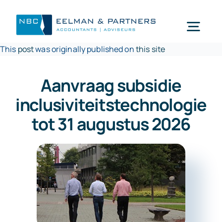
Ga
naar
Togg
inhoud
This
post
was originally published on
this site
Navi
Wat doen wij
Aanvraag subsidie
inclusiviteitstechnologie
Wie zijn wij
tot 31 augustus 2026
Mijn NBC Eelman & Partners
Nieuws
Werken bij