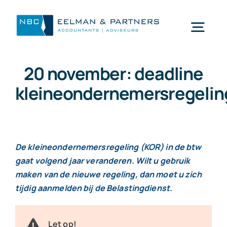
Ga
naar
Togg
inhoud
Navi
20 november: deadline
Wat doen wij
kleineondernemersregelin
Wie zijn wij
Mijn NBC Eelman & Partners
De kleineondernemersregeling (KOR) in de btw
gaat volgend jaar veranderen. Wilt u gebruik
maken van de nieuwe regeling, dan moet u zich
Nieuws
tijdig aanmelden bij de Belastingdienst.
Werken bij
Let op!